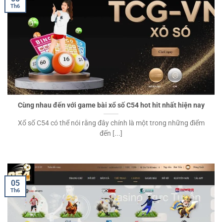
Th6
Cùng nhau đến với game bài xổ số C54 hot hit nhất hiện nay
Xổ số C54 có thể nói rằng đây chính là một trong những điểm
đến [...]
05
Th6