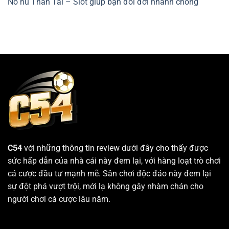
Nổ hũ Thần Tài – Slot giúp bạn đổi đời nhanh chóng
C54
với những thông tin review dưới đây cho thấy được
sức hấp dẫn của nhà cái này đem lại, với hàng loạt trò chơi
cá cược đầu tư mạnh mẽ. Sân chơi độc đáo này đem lại
sự đột phá vượt trội, mới lạ không gây nhàm chán cho
người chơi cá cược lâu năm.