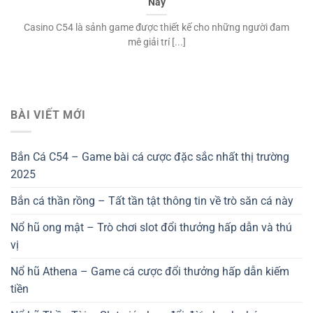
Nay
Casino C54 là sảnh game được thiết kế cho những người đam
mê giải trí [...]
BÀI VIẾT MỚI
Bắn Cá C54 – Game bài cá cược đặc sắc nhất thị trường
2025
Bắn cá thần rồng – Tất tần tật thông tin về trò săn cá này
Nổ hũ ong mật – Trò chơi slot đổi thưởng hấp dẫn và thú
vị
Nổ hũ Athena – Game cá cược đổi thưởng hấp dẫn kiếm
tiền