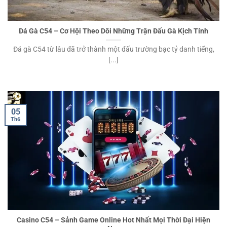
Đá Gà C54 – Cơ Hội Theo Dõi Những Trận Đấu Gà Kịch Tính
Đá gà C54 từ lâu đã trở thành một đấu trường bạc tỷ danh tiếng,
[...]
05
Th6
Casino C54 – Sảnh Game Online Hot Nhất Mọi Thời Đại Hiện