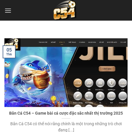
Bỏ
qua
nội
dung
05
Th6
Bắn Cá C54 – Game bài cá cược đặc sắc nhất thị trường 2025
Bắn Cá C54 có thể nói rằng chính là một trong những trò chơi
đang [...]