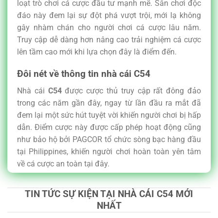
loạt trò chơi cá cược đầu tư mạnh mẽ. Sân chơi độc
đáo này đem lại sự đột phá vượt trội, mới lạ không
gây nhàm chán cho người chơi cá cược lâu năm.
Truy cập dễ dàng hơn nâng cao trải nghiệm cá cược
lên tầm cao mới khi lựa chọn đây là điểm đến.
Đôi nét về thông tin nhà cái C54
Nhà cái
C54
được cược thủ truy cập rất đông đảo
trong các năm gần đây, ngay từ lần đầu ra mắt đã
đem lại một sức hút tuyệt vời khiến người chơi bị hấp
dẫn. Điểm cược này được cấp phép hoạt động cũng
như bảo hộ bởi PAGCOR tổ chức sòng bạc hàng đầu
tại Philippines, khiến người chơi hoàn toàn yên tâm
về cá cược an toàn tại đây.
TIN TỨC SỰ KIỆN TẠI NHÀ CÁI C54 MỚI
NHẤT