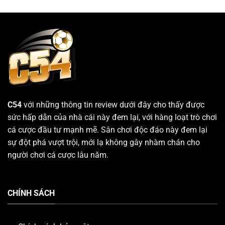
Với tiềm năng phát triển đi lên hàng đầu toàn cầu
khiến điểm cá cược này không ngừng hot hit.
Cá cược hoạt động hợp pháp
Khi lựa chọn cá cược tại
C54
anh em hoàn toàn
không quá lo lắng vì nhà cái đảm bảo sự uy tín hàng
đầu cho người chơi. Mọi trò chơi cá cược và hoạt
động tại đây đều được chứng nhận bởi Chính phủ
C54
với những thông tin review dưới đây cho thấy được
Philippines và giám sát bởi bộ phận PAGCOR đảm
sức hấp dẫn của nhà cái này đem lại, với hàng loạt trò chơi
bảo mọi quyền lợi cho bet thủ lên hàng đầu.
cá cược đầu tư mạnh mẽ. Sân chơi độc đáo này đem lại
sự đột phá vượt trội, mới lạ không gây nhàm chán cho
người chơi cá cược lâu năm.
CHÍNH SÁCH