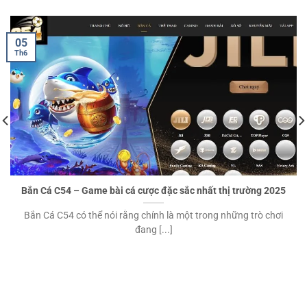
05
Th6
Đôi nét về thông tin nhà cái C54
Ngoài ra, hoạt động cá cược tại
C54
cũng được đánh
giá cao bởi trụ sở chính được đặt tại Philippines. Nhà
cái hỗ trợ bet thủ trên mọi phương diện, đem lại nhiều
tính năng ưu việt cho các tay cược dễ dàng cá cược.
Qua đó đầu tư mạnh mẽ mọi dịch vụ như hỗ trợ đa
ngôn ngữ, đa phương thức thanh toán, chia ví,… đem
Bắn Cá C54 – Game bài cá cược đặc sắc nhất thị trường 2025
lại hiệu quả cực cao, đồng hành với quá trình cá cược
Bắn Cá C54 có thể nói rằng chính là một trong những trò chơi
thêm tuyệt vời.
đang [...]
Ưu điểm hàng đầu làm nên chất lượng nhà
cái C54
Việc tham gia cá cược tại nhà cái số 1 này nhận
được rất nhiều sự quan tâm từ người chơi toàn cầu.